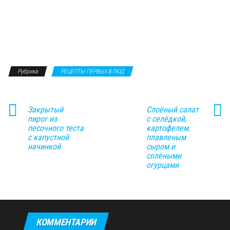
Рубрика
РЕЦЕПТЫ ПЕРВЫХ БЛЮД
Закрытый
Слоёный салат
пирог из
с селёдкой,
песочного теста
картофелем,
с капустной
плавленым
начинкой
сыром и
солёными
огурцами
КОММЕНТАРИИ