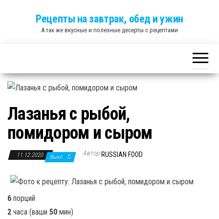
Skip
Рецепты на завтрак, обед и ужин
to
А так же вкусные и полезные десерты с рецептами
the
content
Лазанья с рыбой,
помидором и сыром
Автор
RUSSIAN FOOD
11.12.2020
Выкл.
6
порций
2
часа
(ваши
50
мин
)