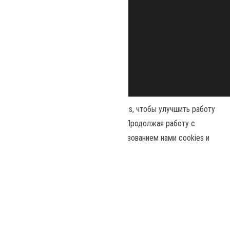
Наш сайт использует файлы cookies, чтобы улучшить работу
и повысить эффективность сайта. Продолжая работу с
сайтом, вы соглашаетесь с использованием нами cookies и
Сайт работает на
WordPress
|
Тема:
Envo Magazine
политикой конфиденциальности
.
Политика конфиденциальности
Принять