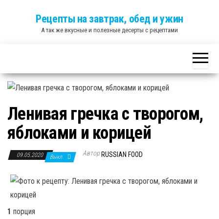
Skip
Рецепты на завтрак, обед и ужин
to
А так же вкусные и полезные десерты с рецептами
the
content
Ленивая гречка с творогом,
яблоками и корицей
Автор
RUSSIAN FOOD
09.05.2020
Выкл.
1
порция