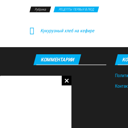
Рубрика
РЕЦЕПТЫ ПЕРВЫХ БЛЮД
Кукурузный хлеб на кефире
КОММЕНТАРИИ
КО
Полити
Контак