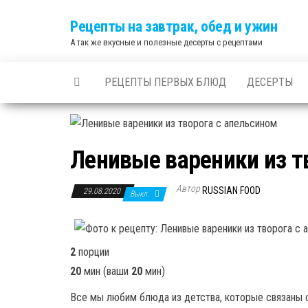
Skip
Рецепты на завтрак, обед и ужин
to
А так же вкусные и полезные десерты с рецептами
the
content
РЕЦЕПТЫ ПЕРВЫХ БЛЮД
ДЕСЕРТЫ
Ленивые вареники из т
Автор
RUSSIAN FOOD
29.08.2020
Выкл.
2
порции
20
мин
(ваши
20
мин
)
Все мы любим блюда из детства, которые связаны с