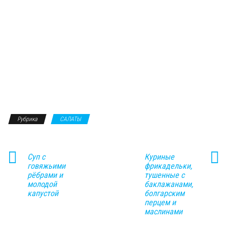
Рубрика
САЛАТЫ
Суп с
Куриные
говяжьими
фрикадельки,
рёбрами и
тушенные с
молодой
баклажанами,
капустой
болгарским
перцем и
маслинами