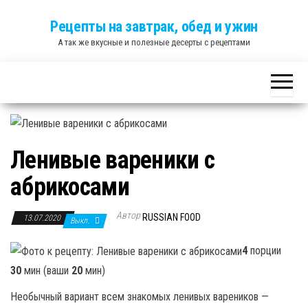
Skip
Рецепты на завтрак, обед и ужин
to
А так же вкусные и полезные десерты с рецептами
the
content
Ленивые вареники с
абрикосами
Автор
RUSSIAN FOOD
13.07.2020
Выкл.
4
порции
30
мин (ваши
20
мин)
Необычный вариант всем знакомых ленивых вареников —