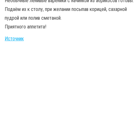
Необычные ленивые вареники с начинкой из абрикосов готовы.
Подаём их к столу, при желании посыпав корицей, сахарной
пудрой или полив сметаной.
Приятного аппетита!
Источник