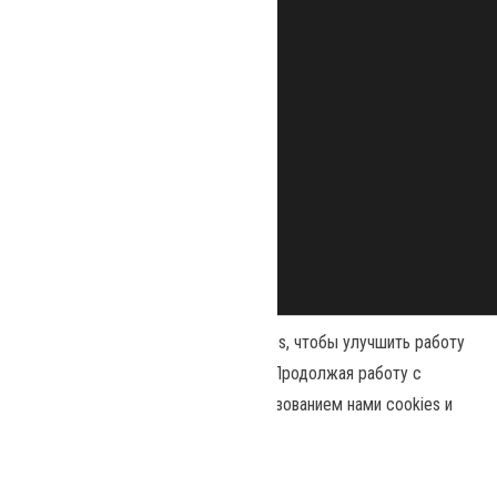
Наш сайт использует файлы cookies, чтобы улучшить работу
и повысить эффективность сайта. Продолжая работу с
сайтом, вы соглашаетесь с использованием нами cookies и
Сайт работает на
WordPress
|
Тема:
Envo Magazine
политикой конфиденциальности
.
Политика конфиденциальности
Принять