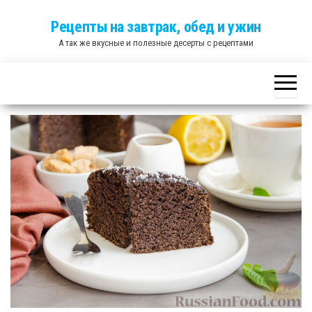
Skip
Рецепты на завтрак, обед и ужин
to
А так же вкусные и полезные десерты с рецептами
the
content