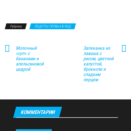
Рубрика
РЕЦЕПТЫ ПЕРВЫХ БЛЮД
Молочный
Запеканка из
«суп» с
лаваша с
бананами и
рисом, цветной
апельсиновой
капустой,
цедрой
брокколи и
сладким
перцем
КОММЕНТАРИИ