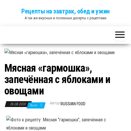
Skip
Рецепты на завтрак, обед и ужин
to
А так же вкусные и полезные десерты с рецептами
the
content
Мясная «гармошка»,
запечённая с яблоками и
овощами
Автор
RUSSIAN FOOD
26.08.2020
Выкл.