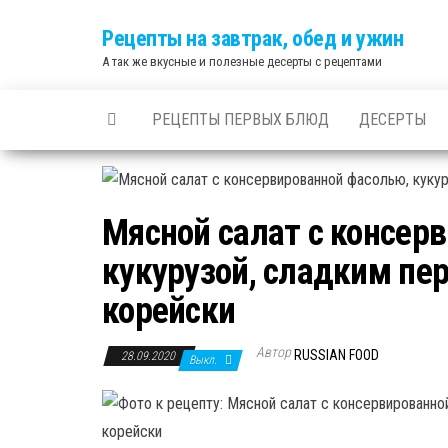
Skip
Рецепты на завтрак, обед и ужин
to
А так же вкусные и полезные десерты с рецептами
the
content
РЕЦЕПТЫ ПЕРВЫХ БЛЮД
ДЕСЕРТЫ
Мясной салат с консер
кукурузой, сладким пе
корейски
Автор
RUSSIAN FOOD
28.09.2020
Выкл.