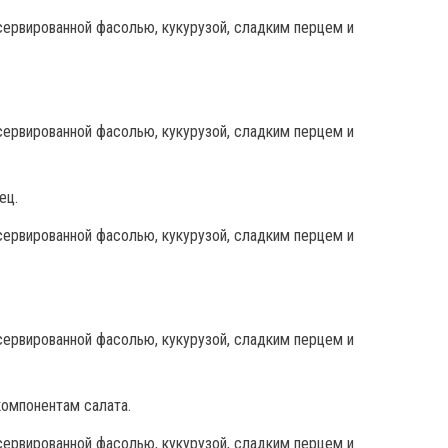
ец.
компонентам салата.