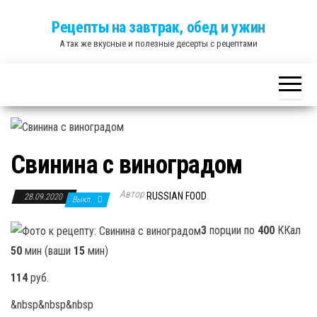
Skip
Рецепты на завтрак, обед и ужин
to
А так же вкусные и полезные десерты с рецептами
the
content
Свинина с виноградом
Автор
RUSSIAN FOOD
28.09.2020
Выкл.
3
порции по
400
ККал
50
мин (ваши
15
мин)
114
руб.
&nbsp&nbsp&nbsp