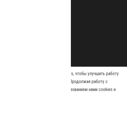
Наш сайт использует файлы cookies, чтобы улучшить работу
и повысить эффективность сайта. Продолжая работу с
сайтом, вы соглашаетесь с использованием нами cookies и
Сайт работает на
WordPress
|
Тема:
Envo Magazine
политикой конфиденциальности
.
Политика конфиденциальности
Принять