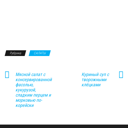
Рубрика
САЛАТЫ
Мясной салат с
Куриный суп с
консервированной
творожными
фасолью,
клёцками
кукурузой,
сладким перцем и
морковью по-
корейски