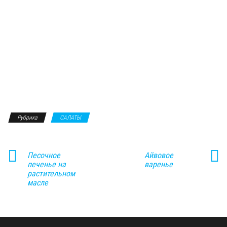
Рубрика
САЛАТЫ
Песочное
Айвовое
печенье на
варенье
растительном
масле