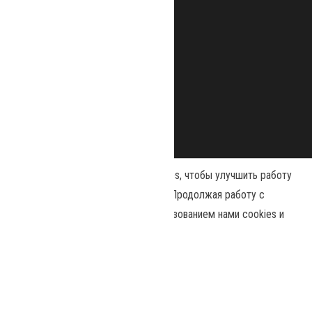
Наш сайт использует файлы cookies, чтобы улучшить работу
и повысить эффективность сайта. Продолжая работу с
сайтом, вы соглашаетесь с использованием нами cookies и
Сайт работает на
WordPress
|
Тема:
Envo Magazine
политикой конфиденциальности
.
Политика конфиденциальности
Принять