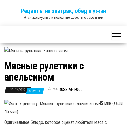
Skip
Рецепты на завтрак, обед и ужин
to
А так же вкусные и полезные десерты с рецептами
the
content
Мясные рулетики с
апельсином
Автор
RUSSIAN FOOD
22.10.2020
Выкл.
45
мин (ваши
45
мин)
Оригинальное блюдо, которое оценят любители мяса с