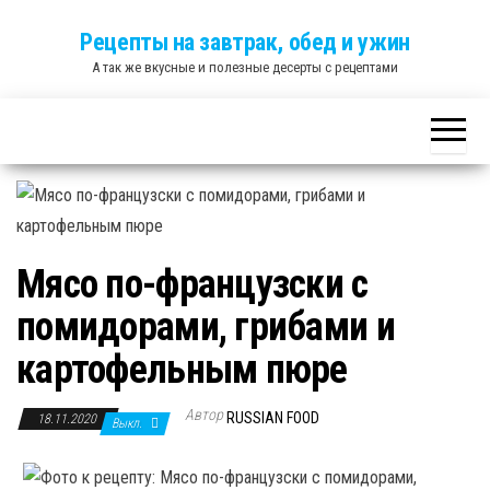
Skip
Рецепты на завтрак, обед и ужин
to
А так же вкусные и полезные десерты с рецептами
the
content
Мясо по-французски с
помидорами, грибами и
картофельным пюре
Автор
RUSSIAN FOOD
18.11.2020
Выкл.