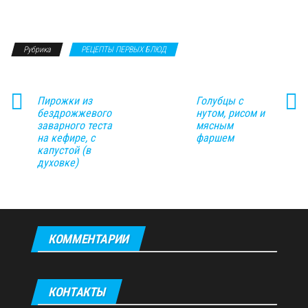
Рубрика
РЕЦЕПТЫ ПЕРВЫХ БЛЮД
Пирожки из
Голубцы с
бездрожжевого
нутом, рисом и
заварного теста
мясным
на кефире, с
фаршем
капустой (в
духовке)
КОММЕНТАРИИ
КОНТАКТЫ