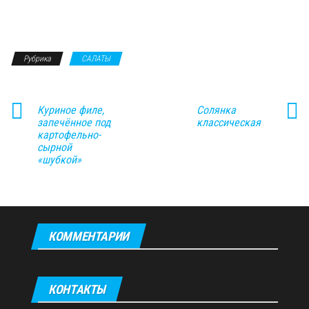
Рубрика
САЛАТЫ
Куриное филе,
Солянка
запечённое под
классическая
картофельно-
сырной
«шубкой»
КОММЕНТАРИИ
КОНТАКТЫ