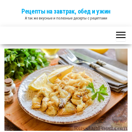
Skip
Рецепты на завтрак, обед и ужин
to
А так же вкусные и полезные десерты с рецептами
the
content