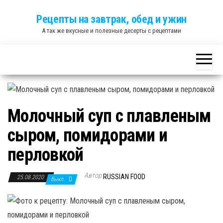
Skip
Рецепты на завтрак, обед и ужин
to
А так же вкусные и полезные десерты с рецептами
the
content
Молочный суп с плавленым
сыром, помидорами и
перловкой
Автор
RUSSIAN FOOD
25.08.2020
Выкл.