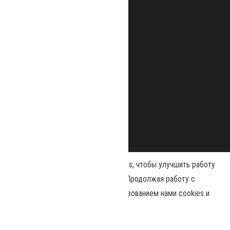
Наш сайт использует файлы cookies, чтобы улучшить работу
и повысить эффективность сайта. Продолжая работу с
сайтом, вы соглашаетесь с использованием нами cookies и
Сайт работает на
WordPress
|
Тема:
Envo Magazine
политикой конфиденциальности
.
Политика конфиденциальности
Принять