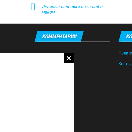
Ленивые вареники с тыквой и
маком
КОММЕНТАРИИ
КО
Полити
Контак