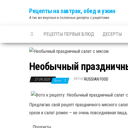
Skip
Рецепты на завтрак, обед и ужин
to
А так же вкусные и полезные десерты с рецептами
the
content
РЕЦЕПТЫ ПЕРВЫХ БЛЮД
ДЕСЕРТЫ
Необычный праздничны
Автор
RUSSIAN FOOD
27.09.2020
Выкл.
Предлагаю свой рецепт праздничного мясного салат
орехи и салат ромен — не очень повседневная пища,
Продукты