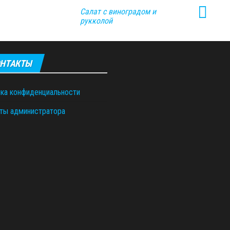
Салат с виноградом и
рукколой
НТАКТЫ
ка конфиденциальности
ты администратора