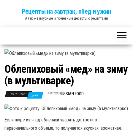
Skip
Рецепты на завтрак, обед и ужин
to
А так же вкусные и полезные десерты с рецептами
the
content
Облепиховый «мед» на зиму
(в мультиварке)
Автор
RUSSIAN FOOD
19.08.2020
Выкл.
Если пюре из ягод облепихи уварить до трети от
первоначального объема, то получается вкусная, ароматная,