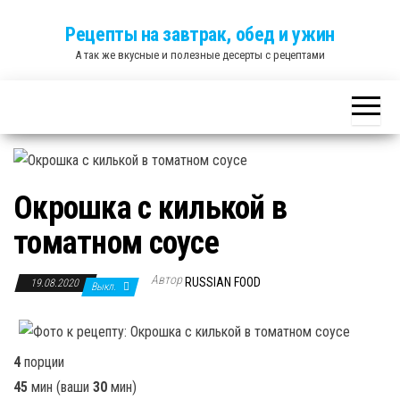
Skip
Рецепты на завтрак, обед и ужин
to
А так же вкусные и полезные десерты с рецептами
the
content
Окрошка с килькой в
томатном соусе
Автор
RUSSIAN FOOD
19.08.2020
Выкл.
4
порции
45
мин
(ваши
30
мин
)