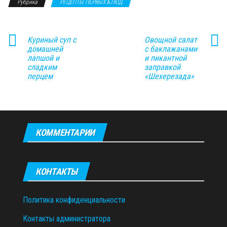
Рубрика
РЕЦЕПТЫ ПЕРВЫХ БЛЮД
Куриный суп с
Овощной салат
домашней
с баклажанами
лапшой и
и пикантной
сладким
заправкой
перцем
«Шехерезада»
КОММЕНТАРИИ
КОНТАКТЫ
Политика конфиденциальности
Контакты администратора