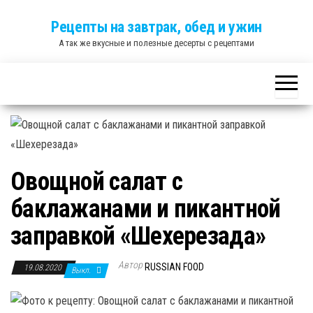
Skip
Рецепты на завтрак, обед и ужин
to
А так же вкусные и полезные десерты с рецептами
the
content
Овощной салат с
баклажанами и пикантной
заправкой «Шехерезада»
Автор
RUSSIAN FOOD
19.08.2020
Выкл.