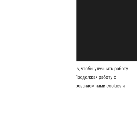
Наш сайт использует файлы cookies, чтобы улучшить работу
и повысить эффективность сайта. Продолжая работу с
сайтом, вы соглашаетесь с использованием нами cookies и
Сайт работает на
WordPress
|
Тема:
Envo Magazine
политикой конфиденциальности
.
Политика конфиденциальности
Принять