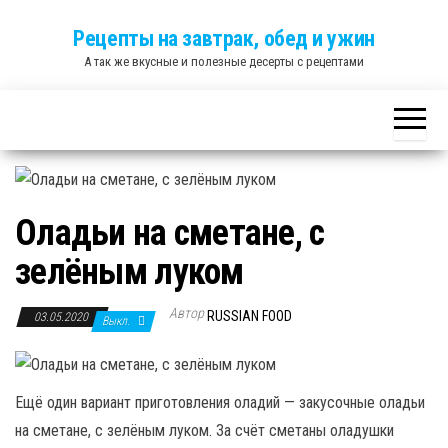
Skip
Рецепты на завтрак, обед и ужин
to
А так же вкусные и полезные десерты с рецептами
the
content
Оладьи на сметане, с
зелёным луком
Автор
RUSSIAN FOOD
03.05.2020
Выкл.
Ещё один вариант приготовления оладий — закусочные оладьи
на сметане, с зелёным луком. За счёт сметаны оладушки