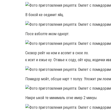
В бокой ке оединит яйц.
Посе взболте иком однорт.
Сковор рейт на ном и асопит в сное ло.
к исит и ежье ку. Отавье к соду, ойт крш, иодички ива
Помидор мойт, обсше нарт т полуу. Уложит рм лоем
Накре ыкой те минималь огне имер 2 минуы.