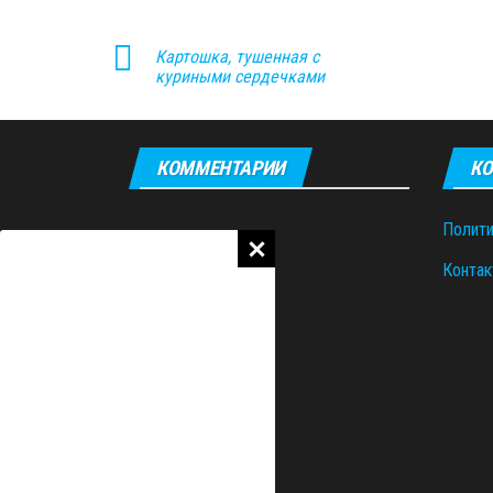
Картошка, тушенная с
куриными сердечками
КОММЕНТАРИИ
КО
Полити
Контак