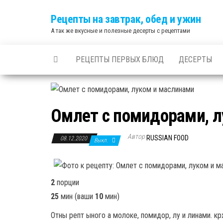
Skip
Рецепты на завтрак, обед и ужин
to
А так же вкусные и полезные десерты с рецептами
the
content
РЕЦЕПТЫ ПЕРВЫХ БЛЮД
ДЕСЕРТЫ
Омлет с помидорами, 
Автор
RUSSIAN FOOD
08.12.2020
Выкл.
2
порции
25
мин
(ваши
10
мин
)
Отны репт ыного а молоке, помидор, лу и линами. кр