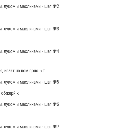
я, ивайт на ном прно 5 т.
 обжарй к.