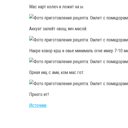
Мас нарт колеч и ложит на ы.
Аккуат залейт овощ яич масой.
Накре ковор крш и овье минималь огне имер 7-10 мин
Орная ниц с ами, ком мас гот.
Прного ит!
Источник