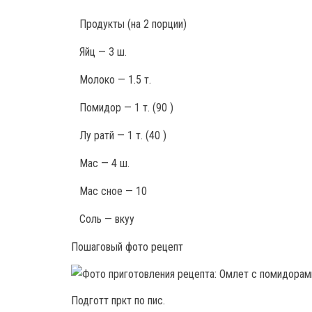
Продукты
(на 2 порции)
Яйц — 3 ш.
Молоко — 1.5 т.
Помидор — 1 т. (90 )
Лу ратй — 1 т. (40 )
Мас — 4 ш.
Мас сное — 10
Соль — вкуу
Пошаговый фото рецепт
Подготт пркт по пис.