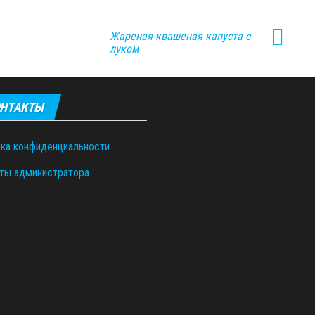
Жареная квашеная капуста с
луком
НТАКТЫ
ка конфиденциальности
ты администратора