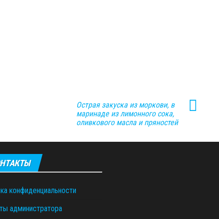
Острая закуска из моркови, в
маринаде из лимонного сока,
оливкового масла и пряностей
НТАКТЫ
ка конфиденциальности
ты администратора