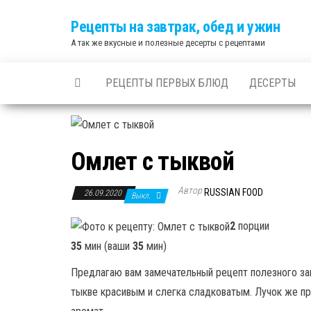
Skip
Рецепты на завтрак, обед и ужин
to
А так же вкусные и полезные десерты с рецептами
the
content
РЕЦЕПТЫ ПЕРВЫХ БЛЮД
ДЕСЕРТЫ
Омлет с тыквой
Автор
RUSSIAN FOOD
26.09.2020
Выкл.
2
порции
35
мин (ваши
35
мин)
Предлагаю вам замечательный рецепт полезного зав
тыкве красивым и слегка сладковатым. Лучок же п