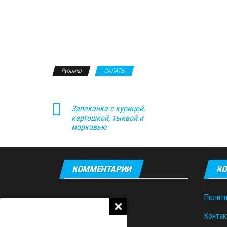
Рубрика
САЛАТЫ
Запеканка с курицей,
картошкой, тыквой и
морковью
КОММЕНТАРИИ
КО
Полити
Контак