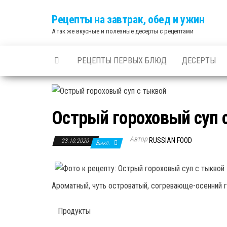
Skip
Рецепты на завтрак, обед и ужин
to
А так же вкусные и полезные десерты с рецептами
the
content
РЕЦЕПТЫ ПЕРВЫХ БЛЮД
ДЕСЕРТЫ
Острый гороховый суп 
Автор
RUSSIAN FOOD
23.10.2020
Выкл.
Ароматный, чуть островатый, согревающе-осенний г
Продукты