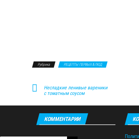
Рубрика
РЕЦЕПТЫ ПЕРВЫХ БЛЮД
Несладкие ленивые вареники
с томатным соусом
КОММЕНТАРИИ
КО
Полити