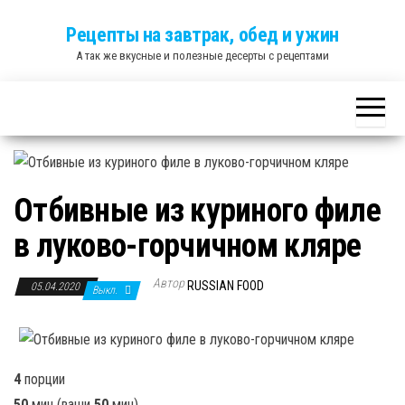
Skip
Рецепты на завтрак, обед и ужин
to
А так же вкусные и полезные десерты с рецептами
the
content
Отбивные из куриного филе
в луково-горчичном кляре
Автор
RUSSIAN FOOD
05.04.2020
Выкл.
4
порции
50
мин
(ваши
50
мин
)