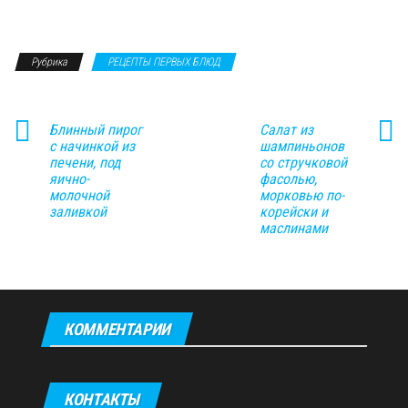
Рубрика
РЕЦЕПТЫ ПЕРВЫХ БЛЮД
Блинный пирог
Салат из
с начинкой из
шампиньонов
печени, под
со стручковой
яично-
фасолью,
молочной
морковью по-
заливкой
корейски и
маслинами
КОММЕНТАРИИ
КОНТАКТЫ