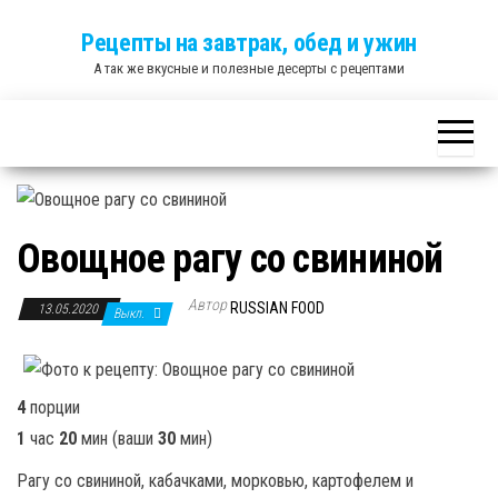
Skip
Рецепты на завтрак, обед и ужин
to
А так же вкусные и полезные десерты с рецептами
the
content
Овoщнoe paгу cо свининой
Автор
RUSSIAN FOOD
13.05.2020
Выкл.
4
порции
1
час
20
мин
(ваши
30
мин
)
Рагу со свининой, кабачками, морковью, картофелем и