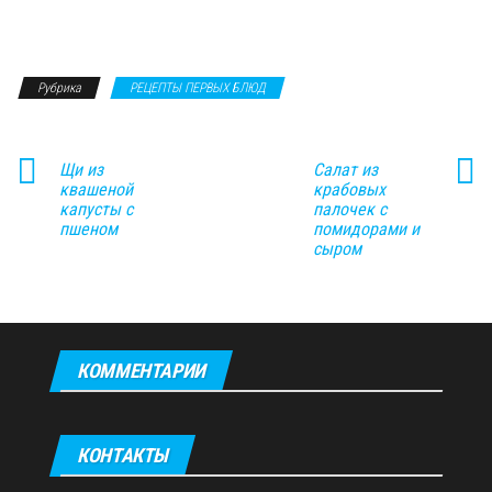
Рубрика
РЕЦЕПТЫ ПЕРВЫХ БЛЮД
Щи из
Салат из
квашеной
крабовых
капусты с
палочек с
пшеном
помидорами и
сыром
КОММЕНТАРИИ
КОНТАКТЫ