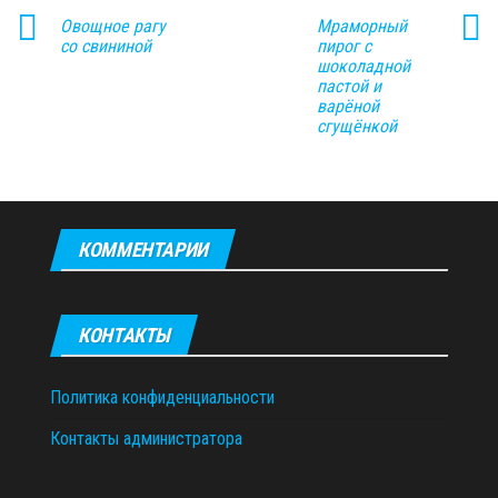
Овoщнoe paгу
Мраморный
cо свининой
пирог с
шоколадной
пастой и
варёной
сгущёнкой
КОММЕНТАРИИ
КОНТАКТЫ
Политика конфиденциальности
Контакты администратора