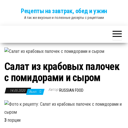
Skip
Рецепты на завтрак, обед и ужин
to
А так же вкусные и полезные десерты с рецептами
the
content
Салат из крабовых палочек
с помидорами и сыром
Автор
RUSSIAN FOOD
14.05.2020
Выкл.
3
порции