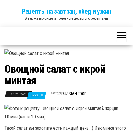
Skip
Рецепты на завтрак, обед и ужин
to
А так же вкусные и полезные десерты с рецептами
the
content
Овощной салат с икрой
минтая
Автор
RUSSIAN FOOD
11.06.2020
Выкл.
2
порции
10
мин (ваши
10
мин)
Такой салат вы захотите есть каждый день. :) Изюминка этого