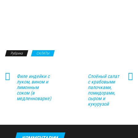
Рубрика
САЛАТЫ
Филе индейки с
Слоёный салат
луком, вином и
с крабовыми
лимонным
палочками,
соком (в
помидорами,
медленноварке)
сыром и
кукурузой