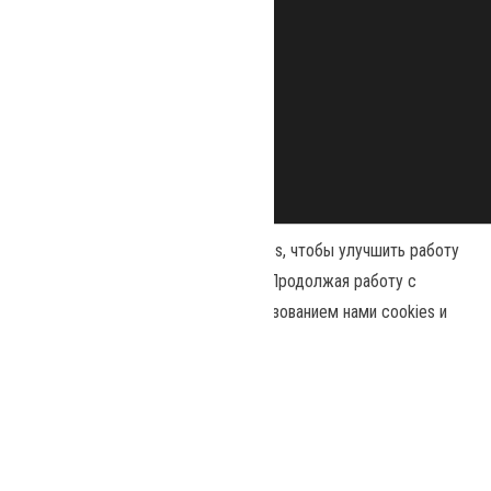
Наш сайт использует файлы cookies, чтобы улучшить работу
и повысить эффективность сайта. Продолжая работу с
сайтом, вы соглашаетесь с использованием нами cookies и
Сайт работает на
WordPress
|
Тема:
Envo Magazine
политикой конфиденциальности
.
Политика конфиденциальности
Принять