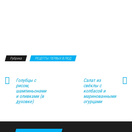
Рубрика
РЕЦЕПТЫ ПЕРВЫХ БЛЮД
Голубцы с
Салат из
рисом,
свёклы с
шампиньонами
колбасой и
и оливками (в
маринованными
духовке)
огурцами