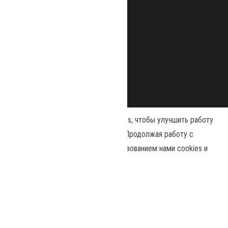
Наш сайт использует файлы cookies, чтобы улучшить работу
и повысить эффективность сайта. Продолжая работу с
сайтом, вы соглашаетесь с использованием нами cookies и
Сайт работает на
WordPress
|
Тема:
Envo Magazine
политикой конфиденциальности
.
Политика конфиденциальности
Принять