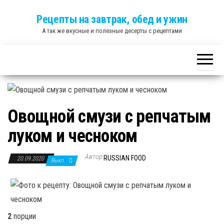
Skip
Рецепты на завтрак, обед и ужин
to
А так же вкусные и полезные десерты с рецептами
the
content
Овощной смузи с репчатым
луком и чесноком
Автор
RUSSIAN FOOD
20.09.2020
Выкл.
2
порции