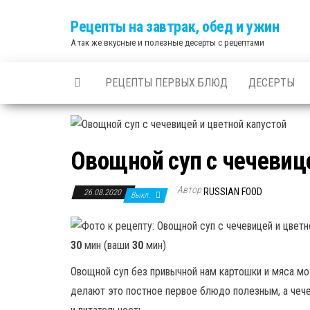
Skip
Рецепты на завтрак, обед и ужин
to
А так же вкусные и полезные десерты с рецептами
the
content
РЕЦЕПТЫ ПЕРВЫХ БЛЮД
ДЕСЕРТЫ
Овощной суп с чечевиц
Автор
RUSSIAN FOOD
26.08.2020
Выкл.
30
мин (ваши
30
мин)
Овощной суп без привычной нам картошки и мяса м
делают это постное первое блюдо полезным, а чеч