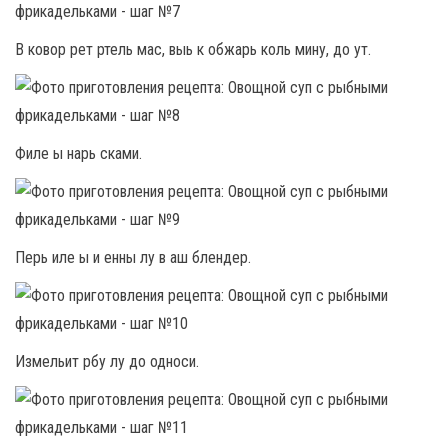
В ковор рет ртель мас, выь к обжарь коль мину, до ут.
Филе ы нарь сками.
Перь иле ы и енны лу в аш блендер.
Измельит рбу лу до односи.