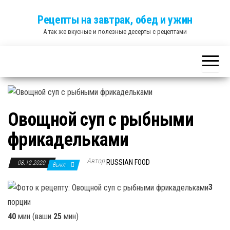
Skip
Рецепты на завтрак, обед и ужин
to
А так же вкусные и полезные десерты с рецептами
the
content
Овощной суп с рыбными
фрикадельками
Автор
RUSSIAN FOOD
08.12.2020
Выкл.
3
порции
40
мин (ваши
25
мин)