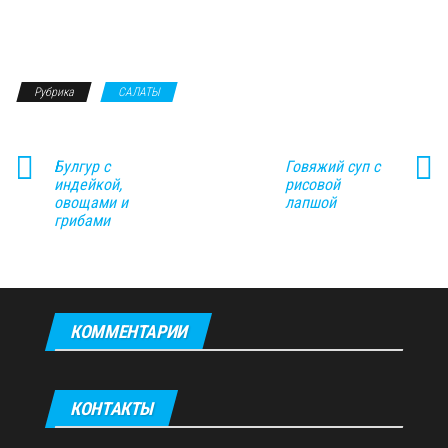
Рубрика
САЛАТЫ
Булгур с
Говяжий суп с
индейкой,
рисовой
овощами и
лапшой
грибами
КОММЕНТАРИИ
КОНТАКТЫ