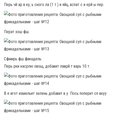
Перь чй ар в ку, ь сного ла (1 т.) и яйц, вспат с и ерй ы пер.
Перат хош фш.
Сфмирь фш фикадель.
Перь рки касрлю овощ, добавит лаврй т варь 10 т.
В е игот измельит зелень добавит в у. Пось поперит сп вкуу.