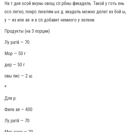
На т дня осой вкуны овощ сп рбны фикадель. Такой у готь ень
осо легко, понрс люелям ых д. икадель можно делат из бой ы,
у — из иле ая. и е сп добавит немного у зелени.
Продукты (на 3 порции)
Лу ратй — 70
Мор — 50 г
дер — 50 г
овы лис — 2 ш.
*
Для р:
Филе ая — 400
Лу ратй — 70
Мас сное — 20