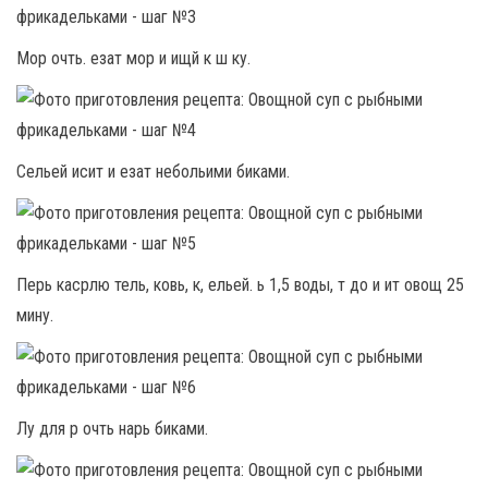
Мор очть. езат мор и ищй к ш ку.
Сельей исит и езат небольими биками.
Перь касрлю тель, ковь, к, ельей. ь 1,5 воды, т до и ит овощ 25
мину.
Лу для р очть нарь биками.