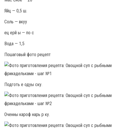
Яйц — 0,5 ш.
Соль — вкуу
ец ерй ы — по с
Вода — 1,5
Пошаговый фото рецепт
Подготь е одуы ску.
Оченны кароф нарь р ку.