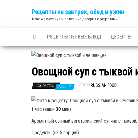
Skip
Рецепты на завтрак, обед и ужин
to
А так же вкусные и полезные десерты с рецептами
the
content
РЕЦЕПТЫ ПЕРВЫХ БЛЮД
ДЕСЕРТЫ
Овощной суп с тыквой 
Автор
RUSSIAN FOOD
03.10.2020
Выкл.
1
час (ваши
30
мин)
Ароматный сытный вегетарианский супчик с тыквой,
Продукты (на 5 порций)