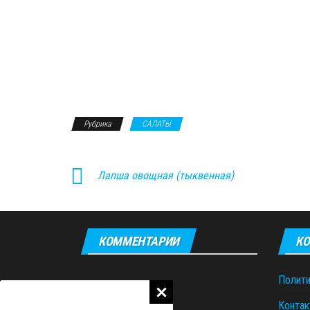
Рубрика
САЛАТЫ
Лапша овощная (тыквенная)
КОММЕНТАРИИ
КО
Полити
Контак