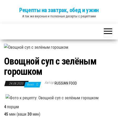
Skip
Рецепты на завтрак, обед и ужин
to
А так же вкусные и полезные десерты с рецептами
the
content
Овощной суп с зелёным
горошком
Автор
RUSSIAN FOOD
24.08.2020
Выкл.
4
порции
45
мин
(ваши
30
мин
)