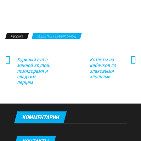
Рубрика
РЕЦЕПТЫ ПЕРВЫХ БЛЮД
Куриный суп с
Котлеты из
манной крупой,
кабачков со
помидорами и
злаковыми
сладким
хлопьями
перцем
КОММЕНТАРИИ