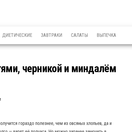
ДИЕТИЧЕСКИЕ
ЗАВТРАКИ
САЛАТЫ
ВЫПЕЧКА
тями, черникой и миндалём
лучится гораздо полезнее, чем из овсяных хлопьев, да и
долго — варят её полчаса. Но можно заранее замочить в