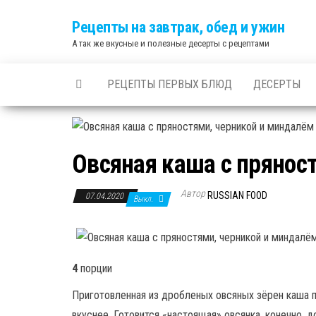
Skip
Рецепты на завтрак, обед и ужин
to
А так же вкусные и полезные десерты с рецептами
the
content
РЕЦЕПТЫ ПЕРВЫХ БЛЮД
ДЕСЕРТЫ
Овсяная каша с прянос
Автор
RUSSIAN FOOD
07.04.2020
Выкл.
4
порции
Приготовленная из дробленых овсяных зёрен каша по
вкуснее. Готовится «настоящая» овсянка, конечно, 