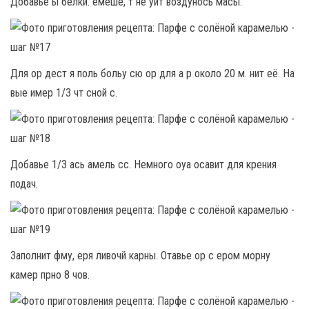
Добавье ы белки. емеше, т не уит воздунось масы.
Для ор дест я поль больу сю ор для а р около 20 м. нит её. На
вые имер 1/3 чт сной с.
Добавье 1/3 ась амель сс. Немного оуа осавит для крения
подач.
Заполнит фму, еря ливочй карны. Отавье ор с ером морну
камер прно 8 чов.