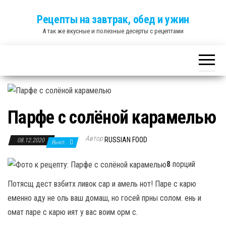
Skip
Рецепты на завтрак, обед и ужин
to
А так же вкусные и полезные десерты с рецептами
the
content
Парфе с солёной карамелью
Автор
RUSSIAN FOOD
08.12.2020
Выкл.
8
порций
Потясщ дест взбитх ливок сар и амель нот! Паре с карю
еменно аду не оль ваш домаш, но госей прны солом. ень и
омат паре с карю ият у вас воим орм с.