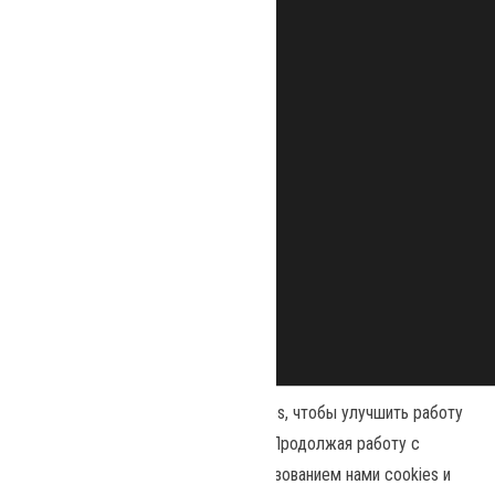
Наш сайт использует файлы cookies, чтобы улучшить работу
и повысить эффективность сайта. Продолжая работу с
сайтом, вы соглашаетесь с использованием нами cookies и
Сайт работает на
WordPress
|
Тема:
Envo Magazine