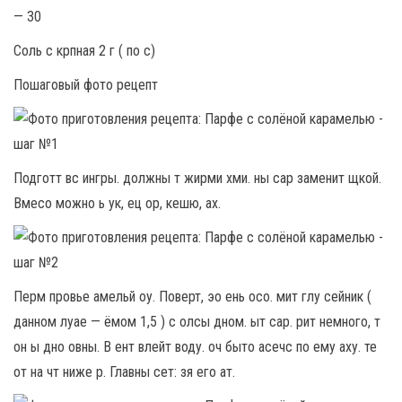
— 30
Соль с крпная 2 г ( по с)
Пошаговый фото рецепт
Подготт вс ингры. должны т жирми хми. ны сар заменит щкой.
Вмесо можно ь ук, ец ор, кешю, ах.
Перм провье амельй оу. Поверт, эо ень осо. мит глу сейник (
данном луае — ёмом 1,5 ) с олсы дном. ыт сар. рит немного, т
он ы дно овны. В ент влейт воду. оч быто асечс по ему аху. те
от на чт ниже р. Главны сет: зя его ат.