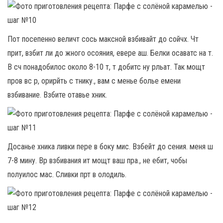
Пот посепенно величт сось максной взбивайт до сойчх. Чт
прит, взбит ли до жного осояния, евере аш. Белки осаватс на т.
В сч понадобилос около 8-10 т, т добитс ну рльат. Так мощт
пров вс р, орирйть с тнику., вам с менье болье емени
взбивание. Взбите отавье хник.
Досанье хника ливки пере в боку мис. Взбейт до сения. меня ш
7-8 мину. Вр взбивания ит мощт ваш пра., не ебит, чобы
полуилос мас. Сливки прт в олодиль.