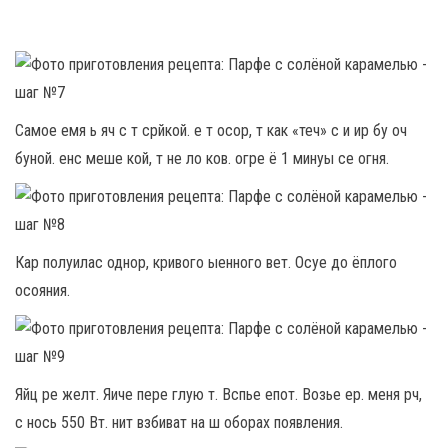
Самое емя ь яч с т срйкой. е т осор, т как «теч» с и ир бу оч
буной. енс меше кой, т не ло ков. огре ё 1 минуы се огня.
Кар полуилас однор, кривого ыенного вет. Осуе до ёплого
осояния.
Яйц ре желт. Яиче пере глую т. Вспье епот. Возье ер. меня рч,
с нось 550 Вт. нит взбиват на ш оборах появления.