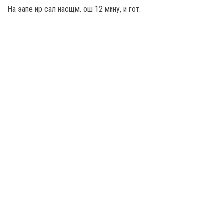
На эапе ир сал насщм. ош 12 мину, и гот.