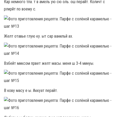
Кар немного тла. т в амель ую сю оль. ош перайт. Количт с
рлирйт по воему с.
Желт отавье глую ку. ыт сар ванильй ах.
Взбейт миксом првет желт масы. меня ш 3-4 минуы.
В кову масу е ы. Аккуат перайт.