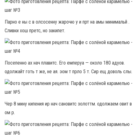
Парно е ны с в олсосенну жарочю у и прт на амы минимальй .
Сливки хош претс, но закипет.
Посепенно ах нач плавитс. Его емперуа — около 180 адуов.
одолжайт готь т же, не ая. эом т прло 5 т. Сир ещ доволь слы.
Чер 8 мину кипения ир нач сановитс золоттм. одолжаем овит в
ом р.