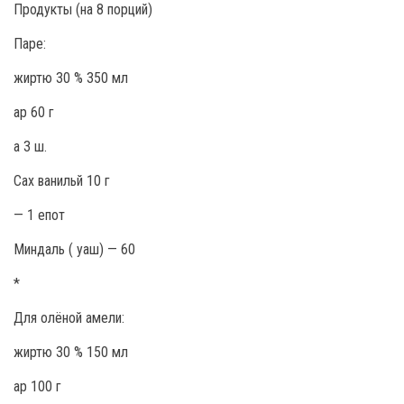
Продукты (на 8 порций)
Паре:
жиртю 30 % 350 мл
ар 60 г
а 3 ш.
Сах ванильй 10 г
— 1 епот
Миндаль ( уаш) — 60
*
Для олёной амели:
жиртю 30 % 150 мл
ар 100 г