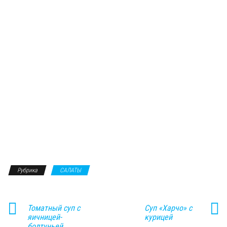
Рубрика
САЛАТЫ
Томатный суп с
Суп «Харчо» с
яичницей-
курицей
болтуньей,