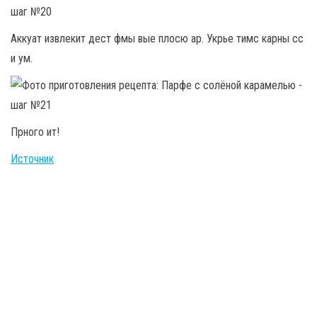
Аккуат извлекит дест фмы вые плосю ар. Укрье тимс карны сс
и ум.
Прного ит!
Источник