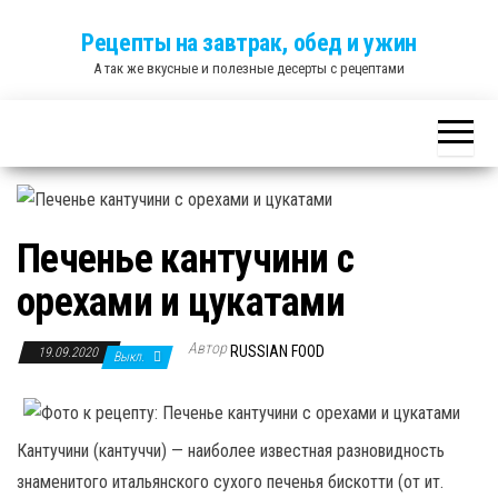
Skip
Рецепты на завтрак, обед и ужин
to
А так же вкусные и полезные десерты с рецептами
the
content
Печенье кантучини с
орехами и цукатами
Автор
RUSSIAN FOOD
19.09.2020
Выкл.
Кантучини (кантуччи) — наиболее известная разновидность
знаменитого итальянского сухого печенья бискотти (от ит.