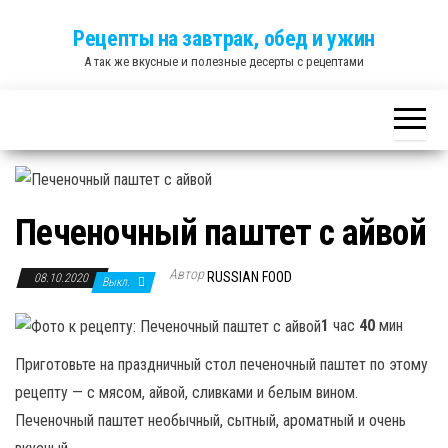
Skip
Рецепты на завтрак, обед и ужин
to
А так же вкусные и полезные десерты с рецептами
the
content
Печеночный паштет с айвой
Автор
RUSSIAN FOOD
08.10.2020
Выкл.
1
час
40
мин
Приготовьте на праздничный стол печеночный паштет по этому
рецепту — с мясом, айвой, сливками и белым вином.
Печеночный паштет необычный, сытный, ароматный и очень