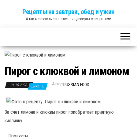
Skip
Рецепты на завтрак, обед и ужин
to
А так же вкусные и полезные десерты с рецептами
the
content
Пирог с клюквой и лимоном
Автор
RUSSIAN FOOD
01.10.2020
Выкл.
За счет лимона и клюквы пирог приобретает приятную
кислинку.
Продукты