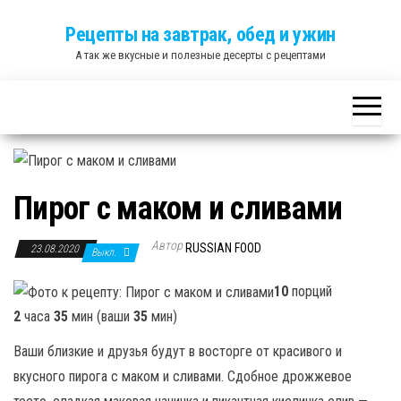
Skip
Рецепты на завтрак, обед и ужин
to
А так же вкусные и полезные десерты с рецептами
the
content
Пирог с маком и сливами
Автор
RUSSIAN FOOD
23.08.2020
Выкл.
10
порций
2
часа
35
мин (ваши
35
мин)
Ваши близкие и друзья будут в восторге от красивого и
вкусного пирога с маком и сливами. Сдобное дрожжевое