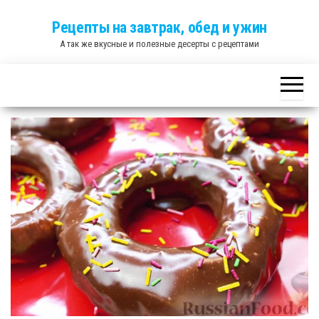
Skip
Рецепты на завтрак, обед и ужин
to
А так же вкусные и полезные десерты с рецептами
the
content