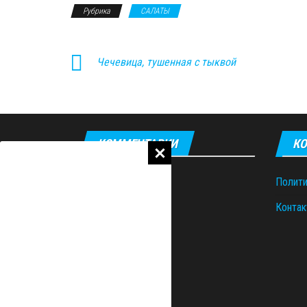
Рубрика
САЛАТЫ
Чечевица, тушенная с тыквой
КОММЕНТАРИИ
КО
Полити
Контак