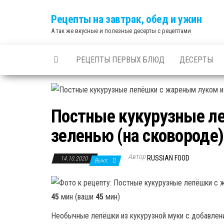
Skip
Рецепты на завтрак, обед и ужин
to
А так же вкусные и полезные десерты с рецептами
the
content
РЕЦЕПТЫ ПЕРВЫХ БЛЮД
ДЕСЕРТЫ
Постные кукурузные л
зеленью (на сковороде)
Автор
RUSSIAN FOOD
14.10.2020
Выкл.
45
мин (ваши
45
мин)
Необычные лепёшки из кукурузной муки с добавлен