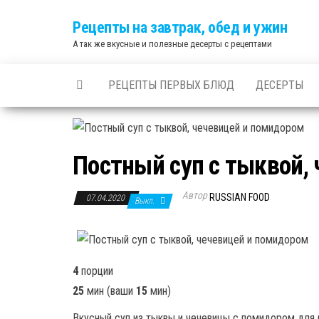
Skip
Рецепты на завтрак, обед и ужин
to
А так же вкусные и полезные десерты с рецептами
the
content
РЕЦЕПТЫ ПЕРВЫХ БЛЮД
ДЕСЕРТЫ
Постный суп с тыквой,
Автор
RUSSIAN FOOD
07.04.2020
Выкл.
4
порции
25
мин
(ваши
15
мин
)
Вкусный суп из тыквы и чечевицы с помидором для 