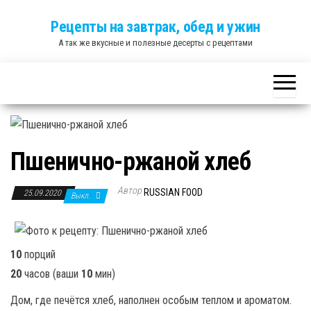
Skip
Рецепты на завтрак, обед и ужин
to
А так же вкусные и полезные десерты с рецептами
the
content
Пшенично-ржаной хлеб
Автор
RUSSIAN FOOD
25.09.2020
Выкл.
10
порций
20
часов
(ваши
10
мин
)
Дом, где печётся хлеб, наполнен особым теплом и ароматом.