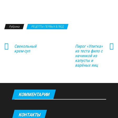
Рубрика
РЕЦЕПТЫ ПЕРВЫХ БЛЮД
Свекольный
Пирог «Улитка»
крем-суп
из теста фило с
начинкой из
капусты и
варёных яиц
КОММЕНТАРИИ
КОНТАКТЫ