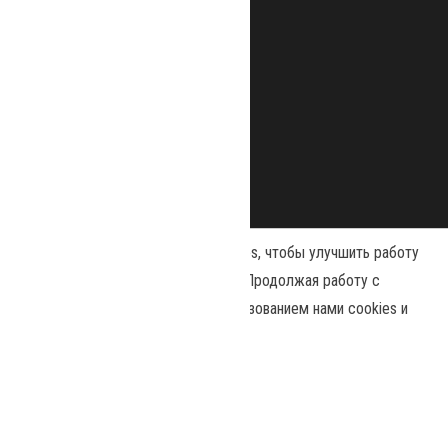
Наш сайт использует файлы cookies, чтобы улучшить работу
и повысить эффективность сайта. Продолжая работу с
сайтом, вы соглашаетесь с использованием нами cookies и
Сайт работает на
WordPress
|
Тема:
Envo Magazine
политикой конфиденциальности
.
Политика конфиденциальности
Принять