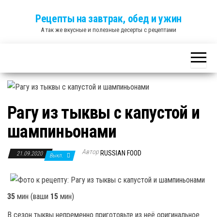
Skip
Рецепты на завтрак, обед и ужин
to
А так же вкусные и полезные десерты с рецептами
the
content
Рагу из тыквы с капустой и
шампиньонами
Автор
RUSSIAN FOOD
21.09.2020
Выкл.
35
мин
(ваши
15
мин
)
В сезон тыквы непременно приготовьте из неё оригинальное