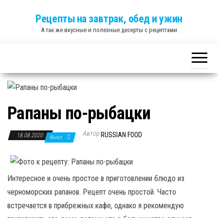
Skip
Рецепты на завтрак, обед и ужин
to
А так же вкусные и полезные десерты с рецептами
the
content
Рапаны по-рыбацки
Автор
RUSSIAN FOOD
18.08.2020
Выкл.
Интересное и очень простое в приготовлении блюдо из
черноморских рапанов. Рецепт очень простой. Часто
встречается в прибрежных кафе, однако я рекомендую