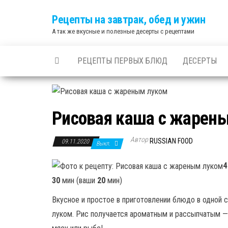
Skip
Рецепты на завтрак, обед и ужин
to
А так же вкусные и полезные десерты с рецептами
the
content
РЕЦЕПТЫ ПЕРВЫХ БЛЮД
ДЕСЕРТЫ
Рисовая каша с жарен
Автор
RUSSIAN FOOD
09.11.2020
Выкл.
4
30
мин (ваши
20
мин)
Вкусное и простое в приготовлении блюдо в одной 
луком. Рис получается ароматным и рассыпчатым — 