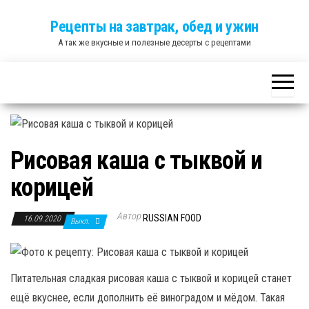
Skip
Рецепты на завтрак, обед и ужин
to
А так же вкусные и полезные десерты с рецептами
the
content
Рисовая каша с тыквой и
корицей
Автор
RUSSIAN FOOD
16.09.2020
Выкл.
Питательная сладкая рисовая каша с тыквой и корицей станет
ещё вкуснее, если дополнить её виноградом и мёдом. Такая