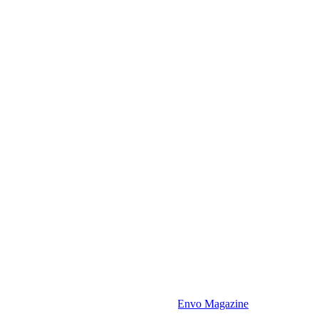
Сайт работает на
WordPress
|
Тема:
Envo Magazine