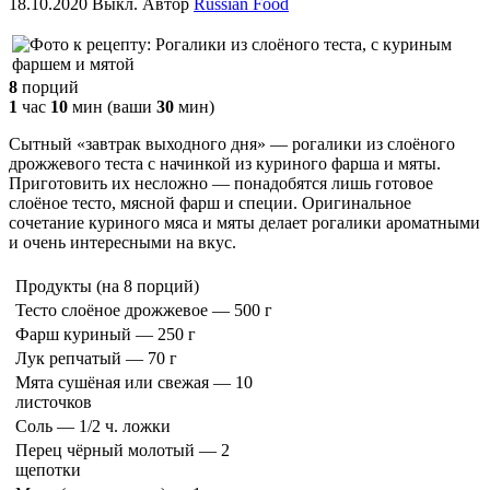
18.10.2020
Выкл.
Автор
Russian Food
8
порций
1
час
10
мин
(ваши
30
мин
)
Сытный «завтрак выходного дня» — рогалики из слоёного
дрожжевого теста с начинкой из куриного фарша и мяты.
Приготовить их несложно — понадобятся лишь готовое
слоёное тесто, мясной фарш и специи. Оригинальное
сочетание куриного мяса и мяты делает рогалики ароматными
и очень интересными на вкус.
Продукты
(на 8 порций)
Тесто слоёное дрожжевое — 500 г
Фарш куриный — 250 г
Лук репчатый — 70 г
Мята сушёная или свежая — 10
листочков
Соль — 1/2 ч. ложки
Перец чёрный молотый — 2
щепотки