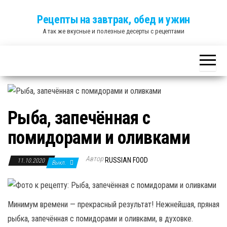
Skip
Рецепты на завтрак, обед и ужин
to
А так же вкусные и полезные десерты с рецептами
the
content
Рыба, запечённая с
помидорами и оливками
Автор
RUSSIAN FOOD
11.10.2020
Выкл.
Минимум времени — прекрасный результат! Нежнейшая, пряная
рыбка, запечённая с помидорами и оливками, в духовке.