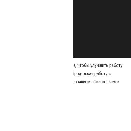
Наш сайт использует файлы cookies, чтобы улучшить работу
и повысить эффективность сайта. Продолжая работу с
сайтом, вы соглашаетесь с использованием нами cookies и
Сайт работает на
WordPress
|
Тема:
Envo Magazine
политикой конфиденциальности
.
Принять
Политика конфиденциальности