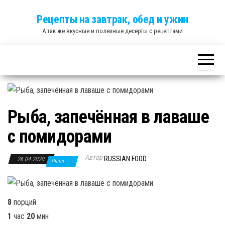
Skip
Рецепты на завтрак, обед и ужин
to
А так же вкусные и полезные десерты с рецептами
the
content
Рыба, запечённая в лаваше
с помидорами
Автор
RUSSIAN FOOD
26.04.2020
Выкл.
8
порций
1
час
20
мин