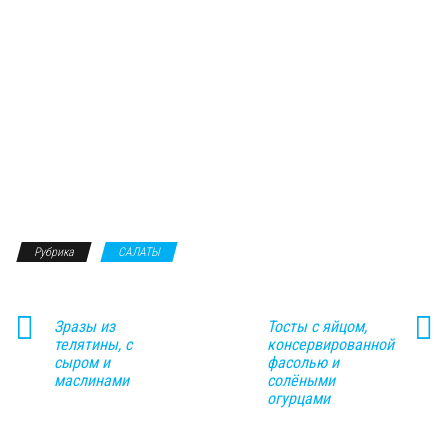
Рубрика
САЛАТЫ
Зразы из
Тосты с яйцом,
телятины, с
консервированной
сыром и
фасолью и
маслинами
солёными
огурцами