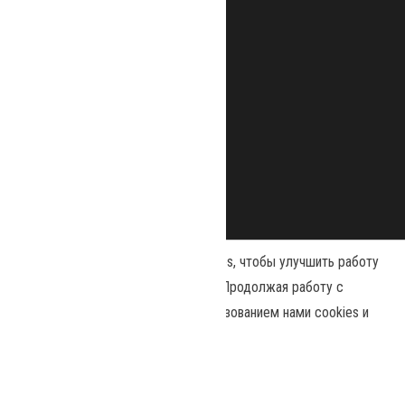
Наш сайт использует файлы cookies, чтобы улучшить работу
и повысить эффективность сайта. Продолжая работу с
сайтом, вы соглашаетесь с использованием нами cookies и
Сайт работает на
WordPress
|
Тема:
Envo Magazine
политикой конфиденциальности
.
Политика конфиденциальности
Принять