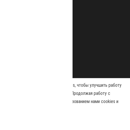
Наш сайт использует файлы cookies, чтобы улучшить работу
и повысить эффективность сайта. Продолжая работу с
сайтом, вы соглашаетесь с использованием нами cookies и
Сайт работает на
WordPress
|
Тема:
Envo Magazine
политикой конфиденциальности
.
Политика конфиденциальности
Принять