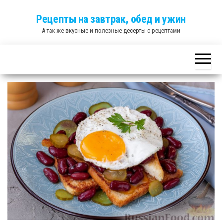
Skip
Рецепты на завтрак, обед и ужин
to
А так же вкусные и полезные десерты с рецептами
the
content