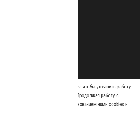
Наш сайт использует файлы cookies, чтобы улучшить работу
и повысить эффективность сайта. Продолжая работу с
сайтом, вы соглашаетесь с использованием нами cookies и
Сайт работает на
WordPress
|
Тема:
Envo Magazine
политикой конфиденциальности
.
Политика конфиденциальности
Принять