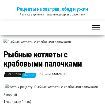
Skip
Рецепты на завтрак, обед и ужин
to
А так же вкусные и полезные десерты с рецептами
the
content
Рыбные котлеты с
крабовыми палочками
Автор
RUSSIAN FOOD
04.05.2020
Выкл.
5
порций
1
час
(ваши
1
час
)