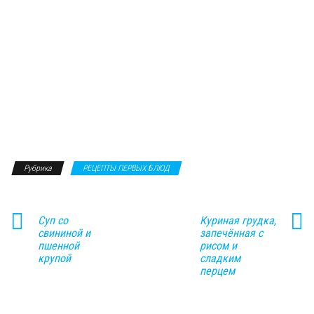
Рубрика
РЕЦЕПТЫ ПЕРВЫХ БЛЮД
Суп со
Куриная грудка,
свининой и
запечённая с
пшенной
рисом и
крупой
сладким
перцем