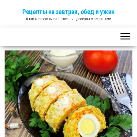
Skip
Рецепты на завтрак, обед и ужин
to
А так же вкусные и полезные десерты с рецептами
the
content