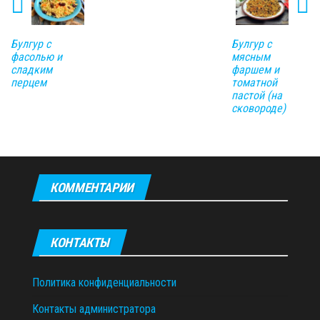
Булгур с
Булгур с
фасолью и
мясным
сладким
фаршем и
перцем
томатной
пастой (на
сковороде)
КОММЕНТАРИИ
КОНТАКТЫ
Политика конфиденциальности
Контакты администратора