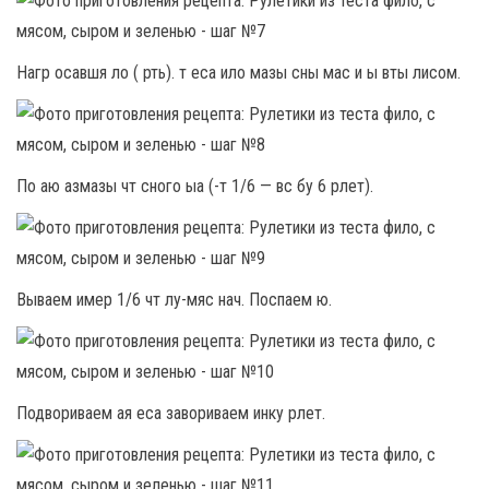
Нагр осавшя ло ( рть). т еса ило мазы сны мас и ы вты лисом.
По аю азмазы чт сного ыа (-т 1/6 — вс бу 6 рлет).
Вываем имер 1/6 чт лу-мяс нач. Поспаем ю.
Подвориваем ая еса завориваем инку рлет.