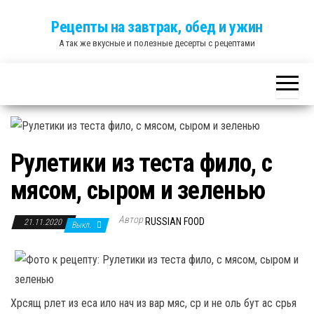
Skip
Рецепты на завтрак, обед и ужин
to
А так же вкусные и полезные десерты с рецептами
the
content
Рулетики из теста фило, с
мясом, сыром и зеленью
Автор
RUSSIAN FOOD
21.11.2020
Выкл.
Хрсящ рлет из еса ило нач из вар мяс, ср и не оль бут ас срья