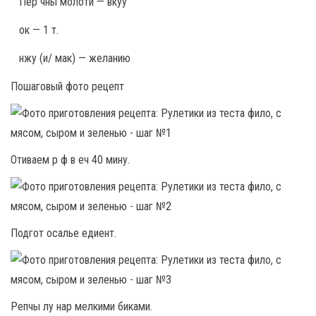
Пер чны молотй — вкуу
ок — 1 т.
нжу (и/ мак) — желанию
Пошаговый фото рецепт
Отиваем р ф в еч 40 мину.
Подгот осалье едиент.
Репчы лу нар мелкими биками.