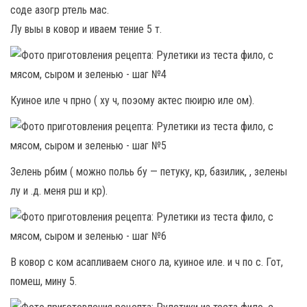
соде азогр ртель мас.
Лу выы в ковор и иваем тение 5 т.
Куиное иле ч прно ( ху ч, поэому актес пюирю иле ом).
Зелень рбим ( можно польь бу — петуку, кр, базилик, , зелены
лу и .д. меня рш и кр).
В ковор с ком асапливаем сного ла, куиное иле. и ч по с. Гот,
помеш, мину 5.