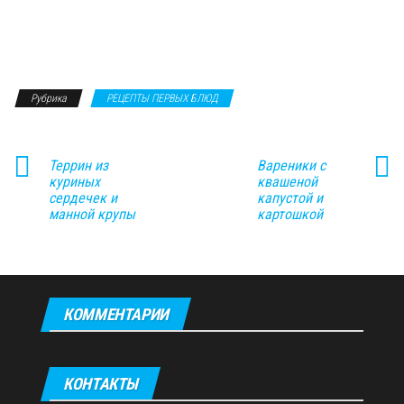
Рубрика
РЕЦЕПТЫ ПЕРВЫХ БЛЮД
Террин из
Вареники с
куриных
квашеной
сердечек и
капустой и
манной крупы
картошкой
КОММЕНТАРИИ
КОНТАКТЫ