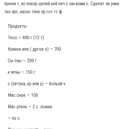
прном т, но покор целей ней печ с ом воим с. Сделат эи уики
тко прт, наско тпно пр гот тт ф.
Продукты
Тесо — 400 г (12 т)
Куиное иле ( дргое о) — 700
Сы сны — 200 г
к епчы — 150 г
с (петука, кр или у) — больой ч
Мас сное — 100
Мас ртель — 2 с. ложки
— по с