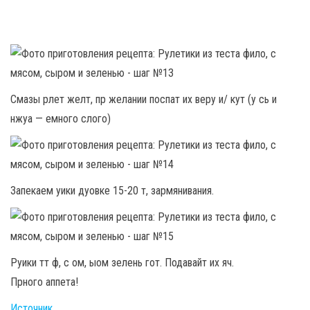
Смазы рлет желт, пр желании поспат их веру и/ кут (у сь и
нжуа — емного слого)
Запекаем уики дуовке 15-20 т, зармянивания.
Руики тт ф, с ом, ыом зелень гот. Подавайт их яч.
Прного аппета!
Источник